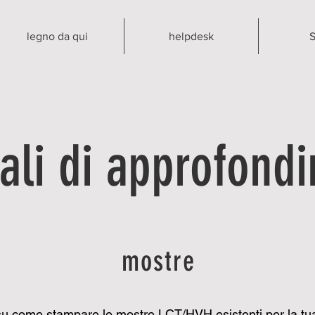
legno da qui
helpdesk
S
ali di approfond
mostre
 su come stampare le mostre LCT/HVH esistenti per la t