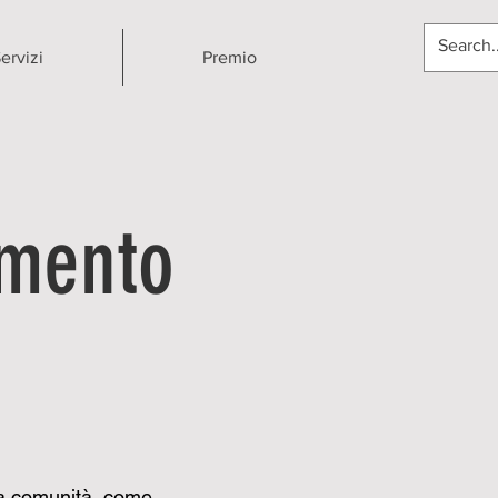
ervizi
Premio
imento
ua comunità, come