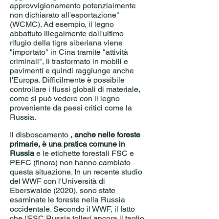
approvvigionamento potenzialmente
non dichiarato all'esportazione"
(WCMC). Ad esempio, il legno
abbattuto illegalmente dall'ultimo
rifugio della tigre siberiana viene
"importato" in Cina tramite "attività
criminali", lì trasformato in mobili e
pavimenti e quindi raggiunge anche
l'Europa. Difficilmente è possibile
controllare i flussi globali di materiale,
come si può vedere con il legno
proveniente da paesi critici come la
Russia.
Il disboscamento
, anche nelle foreste
primarie, è una pratica comune in
Russia
e le etichette forestali FSC e
PEFC (finora) non hanno cambiato
questa situazione. In un recente studio
del WWF con l'Università di
Eberswalde (2020), sono state
esaminate le foreste nella Russia
occidentale. Secondo il WWF, il fatto
che l'FSC Russia tolleri ancora il taglio