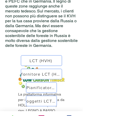
e PEFC che in Germania. Il legno di
queste zone raggiunge anche il
mercato tedesco. Sul mercato, i clienti
non possono più distinguere se il KVH
per la tua casa proviene dalla Russia o
dalla Germania. Ma devi essere
consapevole che la gestione
sostenibile delle foreste in Russia è
molto diversa dalla gestione sostenibile
delle foreste in Germania.
LCT (HVH)
fornitore LCT (HVH)
Pianificatore LCT (HVH)
La piattaforma informativa
per i comuni è pubblicata da
oggetti LCT (HVH)
HOLZ VON HIER (HVH)
risp. LEGNO A BASSO
www.holz-kommunal.eu